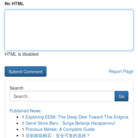
No HTML
HTML is disabled
Report Page
Search
Go
Published News
1
Exploring EE88: The Deep Dive Toward This Enigma
1
Gerai Store Baru : Surga Belanja Harapanmu!
1
Precious Metals: A Complete Guide
1
谷歌邮箱购买：安全可靠的选择？