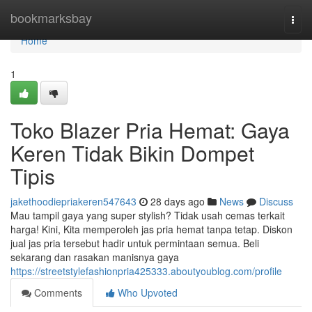
Home
bookmarksbay
Togg
navi
Home
1
Toko Blazer Pria Hemat: Gaya
Keren Tidak Bikin Dompet
Tipis
jakethoodiepriakeren547643
28 days ago
News
Discuss
Mau tampil gaya yang super stylish? Tidak usah cemas terkait
harga! Kini, Kita memperoleh jas pria hemat tanpa tetap. Diskon
jual jas pria tersebut hadir untuk permintaan semua. Beli
sekarang dan rasakan manisnya gaya
https://streetstylefashionpria425333.aboutyoublog.com/profile
Comments
Who Upvoted