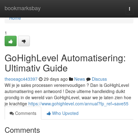
Home
bookmarksbay
Togg
navi
Home
1
GoHighLevel Automatisering:
Ultimativ Guide
theoeagc443397
29 days ago
News
Discuss
Wil je je sales processen vereenvoudigen ? Dan is GoHighLevel
automatisering een antwoord ! Deze ultieme handleiding duikt
grondig in de wereld van GoHighLevel, waar we je laten zien hoe
je krachtige
https://www.gohighlevel.com/annual?fp_ref=save55
Comments
Who Upvoted
Comments