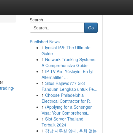
Search
Go
Published News
1
lynslot168: The Ultimate
Guide
1
Network Trunking Systems:
A Comprehensive Guide
1
IP TV Alın Yükleyin: En İyi
Alternatifler ...
er
1
Situs Rajawd777 Slot
trading/
Panduan Lengkap untuk Pe...
1
Choose Philadelphia
Electrical Contractor for P...
1
{Applying for a Schengen
Visa: Your Comprehensi...
1
Slot Server Thailand
Terbaik 2024
1
강남 사무실 임대, 후회 없는