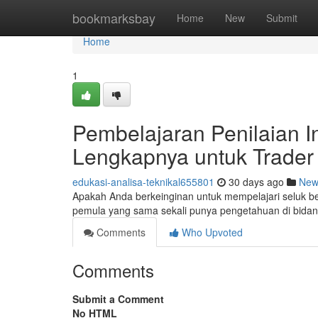
Home
bookmarksbay
Home
New
Submit
Home
1
Pembelajaran Penilaian In
Lengkapnya untuk Trader
edukasi-analisa-teknikal655801
30 days ago
New
Apakah Anda berkeinginan untuk mempelajari seluk bel
pemula yang sama sekali punya pengetahuan di bida
Comments
Who Upvoted
Comments
Submit a Comment
No HTML