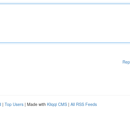
Rep
d
|
Top Users
| Made with
Kliqqi CMS
|
All RSS Feeds