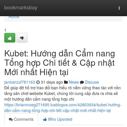
Home
bookmarksbay
Togg
navi
Home
1
Kubet: Hướng dẫn Cẩm nang
Tổng hợp Chi tiết & Cập nhật
Mới nhất Hiện tại
janicerzuf781163
31 days ago
News
Discuss
Để giúp đỡ hỗ trợ trao đổi bạn hiểu rõ nắm vững thao tác với nền
tảng sân chơi website Kubet, chúng tôi cung cấp đưa ra chia sẻ
một hướng dẫn cẩm nang tổng hợp chi
https://brianmoeg271695.tusblogos.com/42803934/kubet-hướng-
dẫn-cẩm-nang-tổng-hợp-chi-tiết-cập-nhật-mới-nhất-hiện-tại
Comments
Who Upvoted