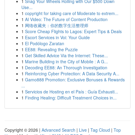
1
Snag Your Wheels Rolling with Our $500 Down
Use...
1
copyright for taking care of Moderate to extrem...
1
AI Video: The Future of Content Production
1
网络收藏夹：你的数字生活整理师
1
Score Cheap Flights to Lagos: Expert Tips & Deals
1
Escort Services in Voi: Your Guide
1
El Podólogo Zaratan
1
EE88: Revealing the Puzzle
1
Get Skilled Advice Via the Internet: These...
1
Marine Building in the City of Mobile : A G...
1
Decoding EE88: An Thorough Investigation
1
Reinforcing Cyber Protection: A Data Security A...
1
Gamo888 Promotion: Exclusive Bonuses & Rewards
...
1
Servicios de Hosting en el País : Guía Exhausti...
1
Finding Healing: Difficult Treatment Choices in...
Copyright © 2026 |
Advanced Search
|
Live
|
Tag Cloud
|
Top