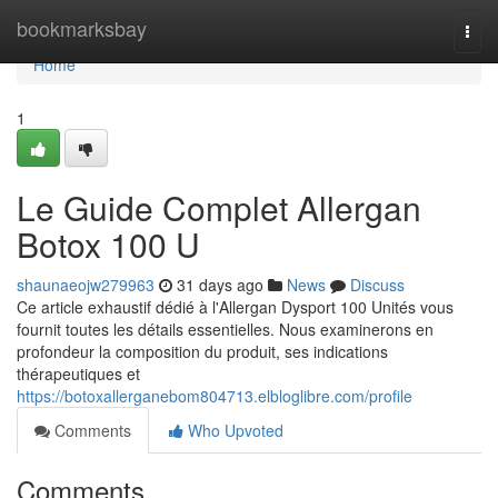
Home
bookmarksbay
Togg
navi
Home
1
Le Guide Complet Allergan
Botox 100 U
shaunaeojw279963
31 days ago
News
Discuss
Ce article exhaustif dédié à l'Allergan Dysport 100 Unités vous
fournit toutes les détails essentielles. Nous examinerons en
profondeur la composition du produit, ses indications
thérapeutiques et
https://botoxallerganebom804713.elbloglibre.com/profile
Comments
Who Upvoted
Comments