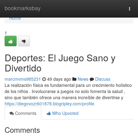
Home
bookmarksbay
Togg
navi
Home
1
Deportes: El Juego Sano y
Divertido
marcmvms985231
49 days ago
News
Discuss
La realización física es fundamental para un crecimiento holístico
de los niños . Involucrarse a juegos no solo fomenta la salud ,
sino que también ofrece una manera increíble de divertirse y
https://diegovozr601878.blogripley.com/profile
Comments
Who Upvoted
Comments