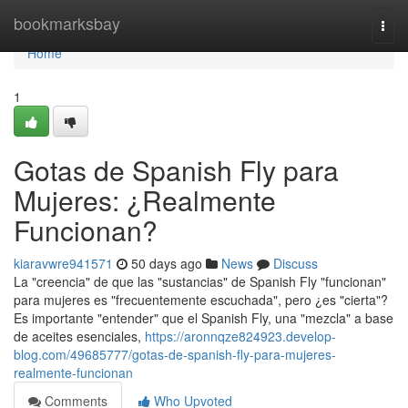
Home
bookmarksbay
Togg
navi
Home
1
Gotas de Spanish Fly para
Mujeres: ¿Realmente
Funcionan?
kiaravwre941571
50 days ago
News
Discuss
La "creencia" de que las "sustancias" de Spanish Fly "funcionan"
para mujeres es "frecuentemente escuchada", pero ¿es "cierta"?
Es importante "entender" que el Spanish Fly, una "mezcla" a base
de aceites esenciales,
https://aronnqze824923.develop-
blog.com/49685777/gotas-de-spanish-fly-para-mujeres-
realmente-funcionan
Comments
Who Upvoted