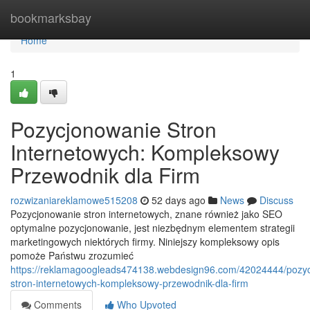
Home
bookmarksbay
Home
1
Pozycjonowanie Stron
Internetowych: Kompleksowy
Przewodnik dla Firm
rozwizaniareklamowe515208
52 days ago
News
Discuss
Pozycjonowanie stron internetowych, znane również jako SEO
optymalne pozycjonowanie, jest niezbędnym elementem strategii
marketingowych niektórych firmy. Niniejszy kompleksowy opis
pomoże Państwu zrozumieć
https://reklamagoogleads474138.webdesign96.com/42024444/pozy
stron-internetowych-kompleksowy-przewodnik-dla-firm
Comments
Who Upvoted