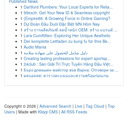
Published News
1
Dartford Plumbers: Your Local Experts for Relia...
1
99exch: Get Your New ID & Seamless copyright
1
{Empire88: A Growing Force in Online Gaming?
1
Dự Đoán Đầu Đuôi Đặc Biệt MN Hôm Nay
1
สร้าง การผลิตภัณฑ์ ลดน้ำหนัก OEM: สร้าง แบรนด์ ...
1
Lara CumKitten: Exploring Her Unique Aesthetic
1
Der komplette Leitfaden zu kung fu für Ihre Be...
1
Audio Mania
1
دليل شامل للحصول على شهادة سلامة
1
Creating lasting professions for expert sportsp...
1
24club : Sàn Giải Trí Trực Tuyến Hàng Đầu Việt...
1
Бърз домашен майстор във Варна: Отговори за ...
1
ผลบอลสด: ตารางคะแนนและความพร้อมก่อนเกม
Copyright © 2026 |
Advanced Search
|
Live
|
Tag Cloud
|
Top
Users
| Made with
Kliqqi CMS
|
All RSS Feeds