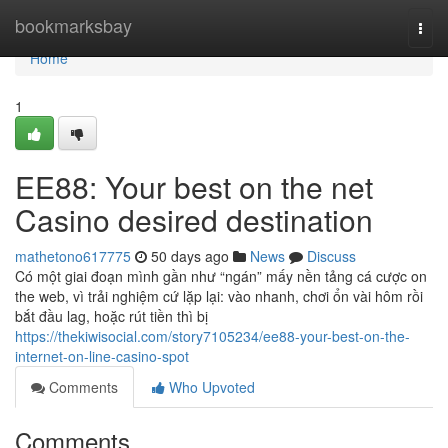
Home
bookmarksbay
Togg
navi
Home
1
EE88: Your best on the net
Casino desired destination
mathetono617775
50 days ago
News
Discuss
Có một giai đoạn mình gần như “ngán” mấy nền tảng cá cược on
the web, vì trải nghiệm cứ lặp lại: vào nhanh, chơi ổn vài hôm rồi
bắt đầu lag, hoặc rút tiền thì bị
https://thekiwisocial.com/story7105234/ee88-your-best-on-the-
internet-on-line-casino-spot
Comments
Who Upvoted
Comments