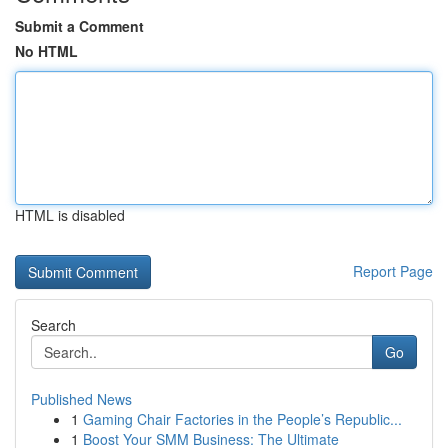
Submit a Comment
No HTML
HTML is disabled
Report Page
Search
Go
Published News
1
Gaming Chair Factories in the People’s Republic...
1
Boost Your SMM Business: The Ultimate