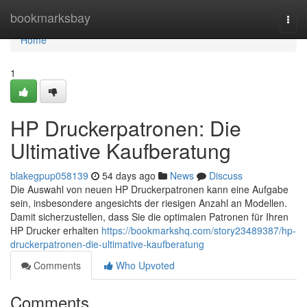
Home
bookmarksbay
Togg
navi
Home
1
HP Druckerpatronen: Die
Ultimative Kaufberatung
blakegpup058139
54 days ago
News
Discuss
Die Auswahl von neuen HP Druckerpatronen kann eine Aufgabe
sein, insbesondere angesichts der riesigen Anzahl an Modellen.
Damit sicherzustellen, dass Sie die optimalen Patronen für Ihren
HP Drucker erhalten
https://bookmarkshq.com/story23489387/hp-
druckerpatronen-die-ultimative-kaufberatung
Comments
Who Upvoted
Comments