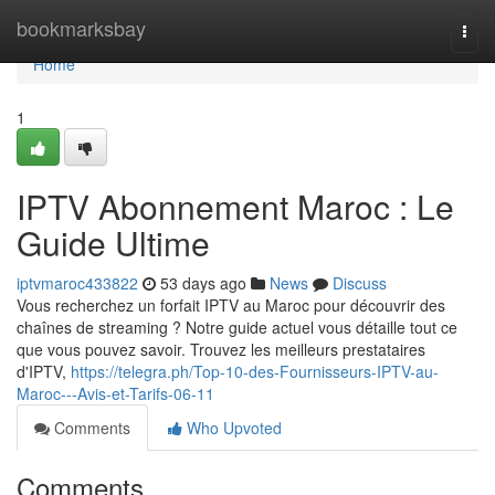
Home
bookmarksbay
Togg
navi
Home
1
IPTV Abonnement Maroc : Le
Guide Ultime
iptvmaroc433822
53 days ago
News
Discuss
Vous recherchez un forfait IPTV au Maroc pour découvrir des
chaînes de streaming ? Notre guide actuel vous détaille tout ce
que vous pouvez savoir. Trouvez les meilleurs prestataires
d'IPTV,
https://telegra.ph/Top-10-des-Fournisseurs-IPTV-au-
Maroc---Avis-et-Tarifs-06-11
Comments
Who Upvoted
Comments