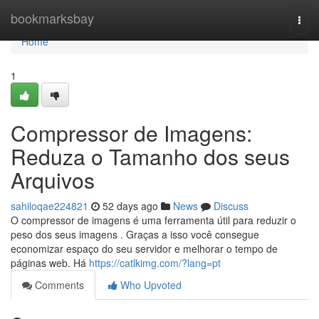
Home
bookmarksbay
Togg
navi
Home
1
Compressor de Imagens:
Reduza o Tamanho dos seus
Arquivos
sahiloqae224821
52 days ago
News
Discuss
O compressor de imagens é uma ferramenta útil para reduzir o
peso dos seus imagens . Graças a isso você consegue
economizar espaço do seu servidor e melhorar o tempo de
páginas web. Há
https://catlkimg.com/?lang=pt
Comments
Who Upvoted