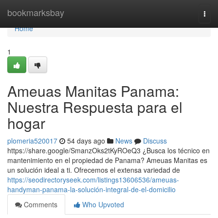
Home
bookmarksbay
Togg
navi
Home
1
Ameuas Manitas Panama:
Nuestra Respuesta para el
hogar
plomeria520017
54 days ago
News
Discuss
https://share.google/SmanzOks2tKyROeQ3 ¿Busca los técnico en
mantenimiento en el propiedad de Panama? Ameuas Manitas es
un solución ideal a ti. Ofrecemos el extensa variedad de
https://seodirectoryseek.com/listings13606536/ameuas-
handyman-panama-la-solución-integral-de-el-domicilio
Comments
Who Upvoted