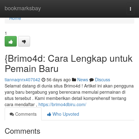
Home
bookmarksbay
Togg
navi
Home
1
{Brimo4d: Cara Lengkap untuk
Pemain Baru
tiannaqnrx407042
56 days ago
News
Discuss
Selamat datang di dunia situs Brimo4d ! Artikel ini akan pengguna
yang baru bergabung yang berencana memulai permainan di
situs tersebut . Kami memberikan detail komprehensif tentang
cara mendaftar ,
https://brimo4dbiru.com/
Comments
Who Upvoted
Comments