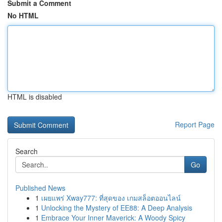
Submit a Comment
No HTML
HTML is disabled
Report Page
Search
Go
Published News
1
เผยแพร่ Xway777: ที่สุดของ เกมสล็อตออนไลน์
1
Unlocking the Mystery of EE88: A Deep Analysis
1
Embrace Your Inner Maverick: A Woody Spicy