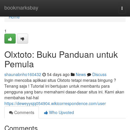
Home
bookmarksbay
Togg
navi
Home
1
Olxtoto: Buku Panduan untuk
Pemula
shaunabnho160432
54 days ago
News
Discuss
Ingin mencoba aplikasi situs Olxtoto tetapi merasa bingung ?
Tenang saja ! Tutorial ini bertujuan untuk membantu para
pengguna yang baru memahami dasar-dasar situs ini. Kami akan
membahas hal-hal
https://deweyysjq054904.wikicorrespondence.com/user
Comments
Who Upvoted
Comments