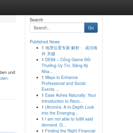
Search
Go
Published News
1
地理位置专家 解析： 成功海
外 关键
1
DE88 – Cổng Game Đổi
Thưởng Uy Tín, Đăng Ký
Nha...
eben und
1
Ways to Enhance
oten-
Professional and Social
Events ...
1
Ease Aches Naturally: Your
Introduction to Reco...
1
{Arcmira: A In-Depth Look
into the Emerging...
1
I am not able to fulfill said
demand. G...
1
Finding the Right Financial