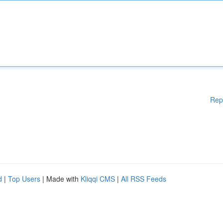
Rep
d
|
Top Users
| Made with
Kliqqi CMS
|
All RSS Feeds