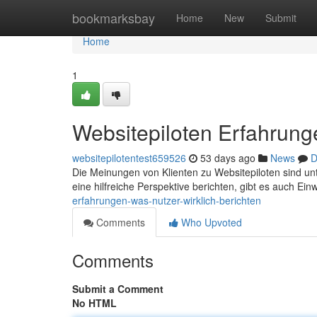
Home
bookmarksbay
Home
New
Submit
Home
1
Websitepiloten Erfahrunge
websitepilotentest659526
53 days ago
News
D
Die Meinungen von Klienten zu Websitepiloten sind unt
eine hilfreiche Perspektive berichten, gibt es auch Ein
erfahrungen-was-nutzer-wirklich-berichten
Comments
Who Upvoted
Comments
Submit a Comment
No HTML