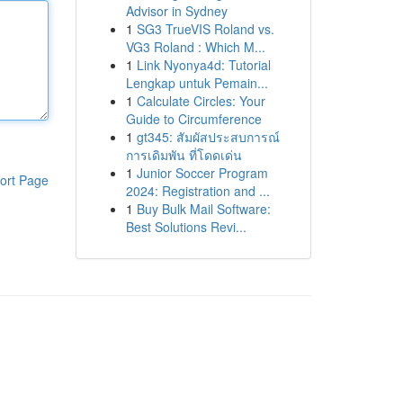
Advisor in Sydney
1
SG3 TrueVIS Roland vs.
VG3 Roland : Which M...
1
Link Nyonya4d: Tutorial
Lengkap untuk Pemain...
1
Calculate Circles: Your
Guide to Circumference
1
gt345: สัมผัสประสบการณ์
การเดิมพัน ที่โดดเด่น
1
Junior Soccer Program
ort Page
2024: Registration and ...
1
Buy Bulk Mail Software:
Best Solutions Revi...