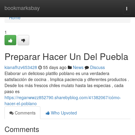
Home
bookmarksbay
Togg
navi
Home
1
Preparar Hacer Un Del Puebla
kianafhzv653428
55 days ago
News
Discuss
Elaborar un delicioso platillo poblano es una verdadera
satisfacción de cocina . Implica paciencia y diferentes productos .
Desde los más frescos chiles mulato hasta las especias , cada
paso es
https://reganwwzz852790.sharebyblog.com/41382067/cómo-
hacer-el-poblano
Comments
Who Upvoted
Comments