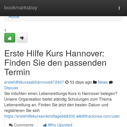
Home
bookmarksbay
Togg
navi
Home
1
Erste Hilfe Kurs Hannover:
Finden Sie den passenden
Termin
erstehilfekursasbhannove872407
53 days ago
News
Discuss
Sie möchten einen Lebensrettungs-Kurs in Hannover belegen?
Unsere Organisation bietet ständig Schulungen zum Thema
Lebensrettung an. Finden Sie jetzt den besten Datum und
registrieren Sie sich
https://erstehilfekursamkindtage668200.wikifiltraciones.com/user
Comments
Who Upvoted