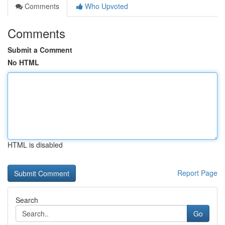
Comments
Who Upvoted
Comments
Submit a Comment
No HTML
HTML is disabled
Report Page
Search
Go