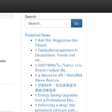
Search
Go
Published News
1
Ikan Koi: Anggunnya dan
Filosofi
1
Gebäudemanagement in
Deutschland: Trends und
He...
uala
1
G2G1MAXเว็บ เว็บตรง: เจาะ
ลึกทุกความคุ้มค่าที่คุ...
1
ดู ฟุตบอลสด ฟรี! ! Siam2Ball
อัพเดท ทีมตรงข...
1
护眼软件：告别屏幕疲劳，
重焕清晰视界
1
Energy Saving Upgrades
from a Professional Elec...
1
Poľovnícky e-shop: Váš
komplexný zdroj pre poľo...