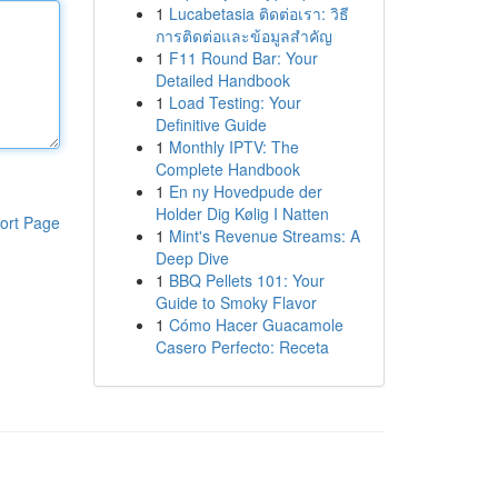
1
Lucabetasia ติดต่อเรา: วิธี
การติดต่อและข้อมูลสำคัญ
1
F11 Round Bar: Your
Detailed Handbook
1
Load Testing: Your
Definitive Guide
1
Monthly IPTV: The
Complete Handbook
1
En ny Hovedpude der
Holder Dig Kølig I Natten
ort Page
1
Mint's Revenue Streams: A
Deep Dive
1
BBQ Pellets 101: Your
Guide to Smoky Flavor
1
Cómo Hacer Guacamole
Casero Perfecto: Receta