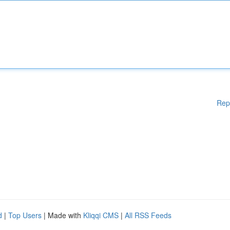
Rep
d
|
Top Users
| Made with
Kliqqi CMS
|
All RSS Feeds