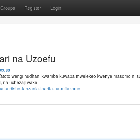
Groups
Register
Login
ari na Uzoefu
scuss
 . Watoto wengi hudhani kwamba kuwapa mwelekeo kwenye masomo ni s
i, na uchezaji wake
afundisho-tanzania-taarifa-na-mitazamo