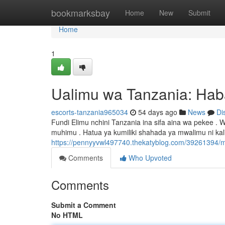
Home
bookmarksbay
Home
New
Submit
Home
1
Ualimu wa Tanzania: Hab
escorts-tanzania965034
54 days ago
News
Di
Fundi Elimu nchini Tanzania ina sifa aina wa pekee
muhimu . Hatua ya kumiliki shahada ya mwalimu ni kal
https://pennyyvwl497740.thekatyblog.com/39261394/m
Comments
Who Upvoted
Comments
Submit a Comment
No HTML