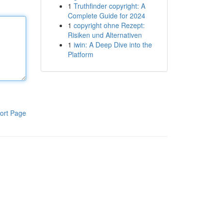
1
Truthfinder copyright: A
Complete Guide for 2024
1
copyright ohne Rezept:
Risiken und Alternativen
1
iwin: A Deep Dive into the
Platform
ort Page