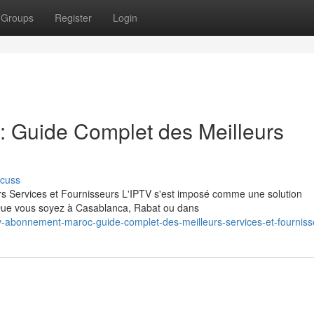
Groups
Register
Login
 Guide Complet des Meilleurs
scuss
 Services et Fournisseurs L'IPTV s'est imposé comme une solution
 Que vous soyez à Casablanca, Rabat ou dans
v-abonnement-maroc-guide-complet-des-meilleurs-services-et-fourniss