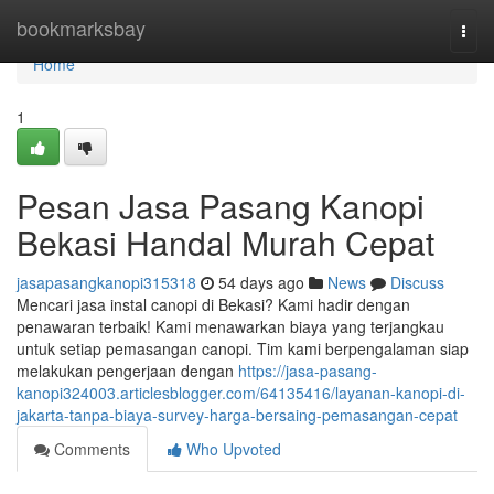
Home
bookmarksbay
Togg
navi
Home
1
Pesan Jasa Pasang Kanopi
Bekasi Handal Murah Cepat
jasapasangkanopi315318
54 days ago
News
Discuss
Mencari jasa instal canopi di Bekasi? Kami hadir dengan
penawaran terbaik! Kami menawarkan biaya yang terjangkau
untuk setiap pemasangan canopi. Tim kami berpengalaman siap
melakukan pengerjaan dengan
https://jasa-pasang-
kanopi324003.articlesblogger.com/64135416/layanan-kanopi-di-
jakarta-tanpa-biaya-survey-harga-bersaing-pemasangan-cepat
Comments
Who Upvoted