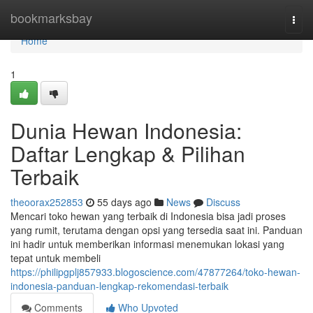
Home
bookmarksbay
Togg
navi
Home
1
Dunia Hewan Indonesia:
Daftar Lengkap & Pilihan
Terbaik
theoorax252853
55 days ago
News
Discuss
Mencari toko hewan yang terbaik di Indonesia bisa jadi proses
yang rumit, terutama dengan opsi yang tersedia saat ini. Panduan
ini hadir untuk memberikan informasi menemukan lokasi yang
tepat untuk membeli
https://philipgplj857933.blogoscience.com/47877264/toko-hewan-
indonesia-panduan-lengkap-rekomendasi-terbaik
Comments
Who Upvoted