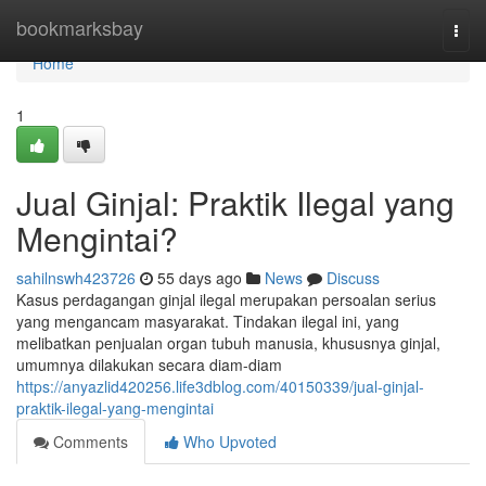
Home
bookmarksbay
Togg
navi
Home
1
Jual Ginjal: Praktik Ilegal yang
Mengintai?
sahilnswh423726
55 days ago
News
Discuss
Kasus perdagangan ginjal ilegal merupakan persoalan serius
yang mengancam masyarakat. Tindakan ilegal ini, yang
melibatkan penjualan organ tubuh manusia, khususnya ginjal,
umumnya dilakukan secara diam-diam
https://anyazlid420256.life3dblog.com/40150339/jual-ginjal-
praktik-ilegal-yang-mengintai
Comments
Who Upvoted