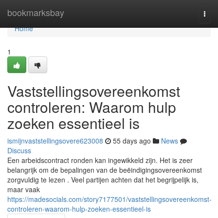
Home
bookmarksbay
Togg
navi
Home
1
Vaststellingsovereenkomst
controleren: Waarom hulp
zoeken essentieel is
ismijnvaststellingsovere623008
55 days ago
News
Discuss
Een arbeidscontract ronden kan ingewikkeld zijn. Het is zeer
belangrijk om de bepalingen van de beëindigingsovereenkomst
zorgvuldig te lezen . Veel partijen achten dat het begrijpelijk is,
maar vaak
https://madesocials.com/story7177501/vaststellingsovereenkomst-
controleren-waarom-hulp-zoeken-essentieel-is