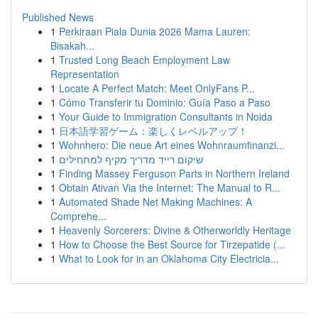
Published News
1
Perkiraan Piala Dunia 2026 Mama Lauren:
Bisakah...
1
Trusted Long Beach Employment Law
Representation
1
Locate A Perfect Match: Meet OnlyFans P...
1
Cómo Transferir tu Dominio: Guía Paso a Paso
1
Your Guide to Immigration Consultants in Noida
1
日本語学習ゲーム：楽しくレベルアップ！
1
Wohnhero: Die neue Art eines Wohnraumfinanzi...
1
שיקום רייד מדריך מקיף למתחילים
1
Finding Massey Ferguson Parts in Northern Ireland
1
Obtain Ativan Via the Internet: The Manual to R...
1
Automated Shade Net Making Machines: A
Comprehe...
1
Heavenly Sorcerers: Divine & Otherworldly Heritage
1
How to Choose the Best Source for Tirzepatide (...
1
What to Look for in an Oklahoma City Electricia...