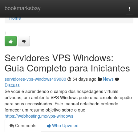
Home
bookmarksbay
Togg
navi
Home
1
Servidores VPS Windows:
Guia Completo para Iniciantes
servidores-vps-windows499080
54 days ago
News
Discuss
Se você é aprendendo o campo dos hospedagens virtuais
privadas, um ambiente VPS Windows pode uma excelente opção
para seus necessidades. Este manual detalhado pretende
fornecer um resumo objetivo sobre o que
https://webhosting.mx/vps-windows
Comments
Who Upvoted