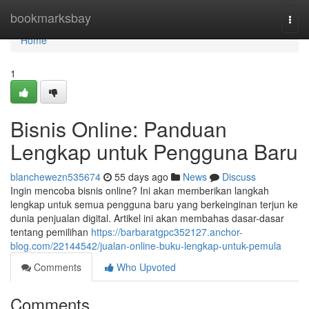
Home
bookmarksbay
Togg
navi
Home
1
Bisnis Online: Panduan
Lengkap untuk Pengguna Baru
blanchewezn535674
55 days ago
News
Discuss
Ingin mencoba bisnis online? Ini akan memberikan langkah
lengkap untuk semua pengguna baru yang berkeinginan terjun ke
dunia penjualan digital. Artikel ini akan membahas dasar-dasar
tentang pemilihan
https://barbaratgpc352127.anchor-
blog.com/22144542/jualan-online-buku-lengkap-untuk-pemula
Comments
Who Upvoted
Comments