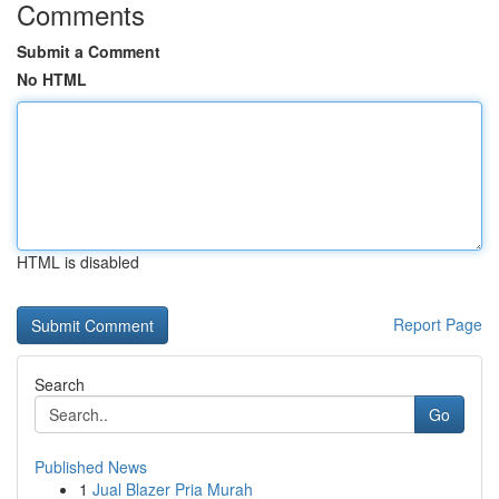
Comments
Submit a Comment
No HTML
HTML is disabled
Report Page
Search
Go
Published News
1
Jual Blazer Pria Murah