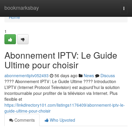
Home
bookmarksbay
Togg
navi
Home
1
Abonnement IPTV: Le Guide
Ultime pour choisir
abonnementiptv052493
56 days ago
News
Discuss
???? Abonnement IPTV : Le Guide Ultime ???? Introduction
L’IPTV (Internet Protocol Television) est aujourd’hui la solution
incontournable pour profiter de la télévision via Internet. Plus
flexible et
https://linkdirectory101.com/listings1176409/abonnement-iptv-le-
guide-ultime-pour-choisir
Comments
Who Upvoted