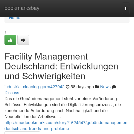
Home
bookmarksbay
Togg
navi
Home
1
Facility Management
Deutschland: Entwicklungen
und Schwierigkeiten
industrial-cleaning-germ427942
58 days ago
News
Discuss
Das die Gebäudemanagement steht vor einer Veränderung.
Schlüssel Entwicklungen sind die Digitalisierungsprozess , die
zunehmende Anforderung nach Nachhaltigkeit und die
Neudefinition der Arbeitswelt .
https://madbookmarks.com/story21624547/gebäudemanagement-
deutschland-trends-und-probleme