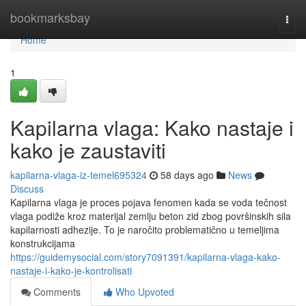
Home
bookmarksbay
Togg
navi
Home
1
Kapilarna vlaga: Kako nastaje i
kako je zaustaviti
kapilarna-vlaga-iz-temel695324
58 days ago
News
Discuss
Kapilarna vlaga je proces pojava fenomen kada se voda tečnost
vlaga podiže kroz materijal zemlju beton zid zbog površinskih sila
kapilarnosti adhezije. To je naročito problematično u temeljima
konstrukcijama
https://guidemysocial.com/story7091391/kapilarna-vlaga-kako-
nastaje-i-kako-je-kontrolisati
Comments
Who Upvoted