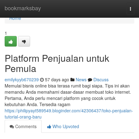
Home
bookmarksbay
Togg
navi
Home
1
Platform Penjualan untuk
Pemula
emilykyyb670239
57 days ago
News
Discuss
Memulai bisnis online bisa terasa rumit bagi siapa. Tips ini akan
memandu Anda memahami dasar-dasar membuat toko internet.
Pertama, Anda perlu mencari platform yang cocok untuk
kebutuhan Anda. Tersedia ragam
https://philipyayt589549.bloginder.com/42306437/toko-penjualan-
tutorial-orang-baru
Comments
Who Upvoted