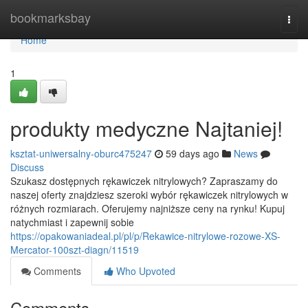
Home
bookmarksbay
Togg
navi
Home
1
produkty medyczne Najtaniej!
ksztat-uniwersalny-oburc475247
59 days ago
News
Discuss
Szukasz dostępnych rękawiczek nitrylowych? Zapraszamy do
naszej oferty znajdziesz szeroki wybór rękawiczek nitrylowych w
różnych rozmiarach. Oferujemy najniższe ceny na rynku! Kupuj
natychmiast i zapewnij sobie
https://opakowaniadeal.pl/pl/p/Rekawice-nitrylowe-rozowe-XS-
Mercator-100szt-diagn/11519
Comments
Who Upvoted
Comments