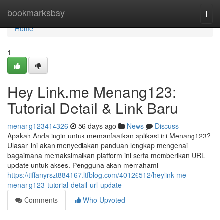
Home
bookmarksbay
Togg
navi
Home
1
Hey Link.me Menang123:
Tutorial Detail & Link Baru
menang123414326
56 days ago
News
Discuss
Apakah Anda ingin untuk memanfaatkan aplikasi ini Menang123?
Ulasan ini akan menyediakan panduan lengkap mengenai
bagaimana memaksimalkan platform ini serta memberikan URL
update untuk akses. Pengguna akan memahami
https://tiffanyrszt884167.ltfblog.com/40126512/heylink-me-
menang123-tutorial-detail-url-update
Comments
Who Upvoted