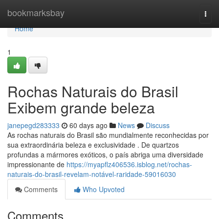
Home
bookmarksbay
Togg
navi
Home
1
Rochas Naturais do Brasil
Exibem grande beleza
janepegd283333
60 days ago
News
Discuss
As rochas naturais do Brasil são mundialmente reconhecidas por
sua extraordinária beleza e exclusividade . De quartzos
profundas a mármores exóticos, o país abriga uma diversidade
impressionante de
https://myapflz406536.isblog.net/rochas-
naturais-do-brasil-revelam-notável-raridade-59016030
Comments
Who Upvoted
Comments