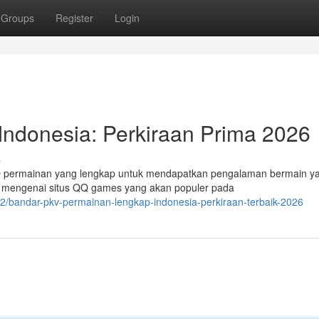
Groups
Register
Login
Indonesia: Perkiraan Prima 2026
s
 QQ permainan yang lengkap untuk mendapatkan pengalaman bermain y
ik mengenai situs QQ games yang akan populer pada
/bandar-pkv-permainan-lengkap-indonesia-perkiraan-terbaik-2026