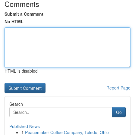
Comments
Submit a Comment
No HTML
HTML is disabled
Report Page
Search
Go
Published News
1
Peacemaker Coffee Company, Toledo, Ohio