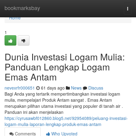
Home
bookmarksbay
Togg
navi
Home
1
Dunia Investasi Logam Mulia:
Panduan Lengkap Logam
Emas Antam
nevexrfr000651
61 days ago
News
Discuss
Bagi Anda yang tertarik mempertimbangkan investasi logam
mulia, mempelajari Produk Antam sangat . Emas Antam
merupakan pilihan utama investasi yang populer di tanah air .
Panduan ini akan menjelaskan
https://cyrusawbf012860.blog5.net/92954089/peluang-investasi-
logam-mulia-laporan-lengkap-produk-emas-antam
Comments
Who Upvoted