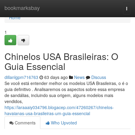
Home
bookmarksbay
Togg
navi
Home
1
Chinelos USA Brasileiras: O
Guia Essencial
dillanlgpm716763
63 days ago
News
Discuss
Se você está entender melhor os modelos USA Brasileiras, o é o
guia definitivo . Analisaremos os aspectos sobre essa empresa
de sandálias, incluindo sua origem, alguns modelos mais
vendidos,
https://laraaaiy034796.blogacep.com/47260267/chinelos-
havaianas-usa-brasileiras-um-guia-essencial
Comments
Who Upvoted