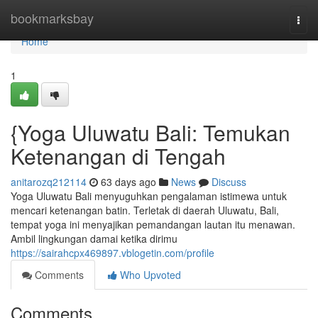
Home
bookmarksbay
Togg
navi
Home
1
{Yoga Uluwatu Bali: Temukan
Ketenangan di Tengah
anitarozq212114
63 days ago
News
Discuss
Yoga Uluwatu Bali menyuguhkan pengalaman istimewa untuk
mencari ketenangan batin. Terletak di daerah Uluwatu, Bali,
tempat yoga ini menyajikan pemandangan lautan itu menawan.
Ambil lingkungan damai ketika dirimu
https://sairahcpx469897.vblogetin.com/profile
Comments
Who Upvoted
Comments