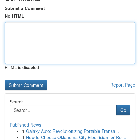
Submit a Comment
No HTML
HTML is disabled
Report Page
Search
Go
Published News
1
Galaxy Auto: Revolutionizing Portable Transa...
1
How to Choose Oklahoma City Electrician for Rel...