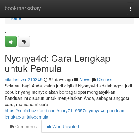
Home
bookmarksbay
Togg
navi
Home
1
Nyonya4d: Cara Lengkap
untuk Pemula
nikolashzsn210349
62 days ago
News
Discuss
Selamat bagi Anda, calon judi digital! Nyonya4d adalah agen judi
populer yang menyediakan berbagai opsi mengasyikkan.
Panduan ini disusun untuk menjelaskan Anda, sebagai anggota
baru, memahami cara
https://socialbuzzfeed.com/story7119557/nyonya4d-panduan-
lengkap-untuk-pemula
Comments
Who Upvoted