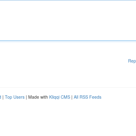
Rep
d
|
Top Users
| Made with
Kliqqi CMS
|
All RSS Feeds