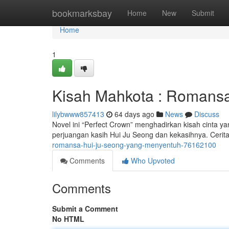
Home
bookmarksbay
Home
New
Submit
Home
1
Kisah Mahkota : Romansa
lilybwww857413
64 days ago
News
Discuss
Novel ini “Perfect Crown” menghadirkan kisah cinta 
perjuangan kasih Hui Ju Seong dan kekasihnya. Cerita
romansa-hui-ju-seong-yang-menyentuh-76162100
Comments
Who Upvoted
Comments
Submit a Comment
No HTML