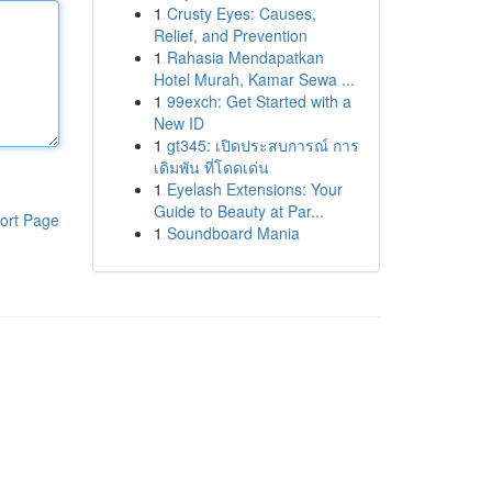
1
Crusty Eyes: Causes,
Relief, and Prevention
1
Rahasia Mendapatkan
Hotel Murah, Kamar Sewa ...
1
99exch: Get Started with a
New ID
1
gt345: เปิดประสบการณ์ การ
เดิมพัน ที่โดดเด่น
1
Eyelash Extensions: Your
Guide to Beauty at Par...
ort Page
1
Soundboard Mania