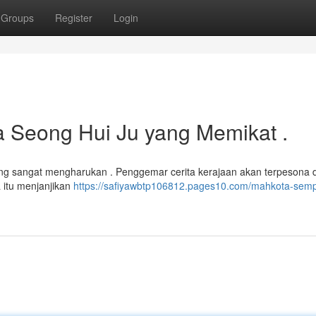
Groups
Register
Login
 Seong Hui Ju yang Memikat .
yang sangat mengharukan . Penggemar cerita kerajaan akan terpesona
 itu menjanjikan
https://safiyawbtp106812.pages10.com/mahkota-sem