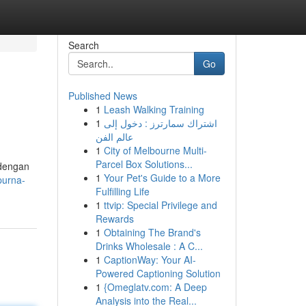
Search
Go
Published News
1
Leash Walking Training
1
اشتراك سمارترز : دخول إلى
عالم الفن
1
City of Melbourne Multi-
Parcel Box Solutions...
 dengan
1
Your Pet's Guide to a More
purna-
Fulfilling Life
1
ttvip: Special Privilege and
Rewards
1
Obtaining The Brand's
Drinks Wholesale : A C...
1
CaptionWay: Your AI-
Powered Captioning Solution
1
{Omeglatv.com: A Deep
Analysis into the Real...