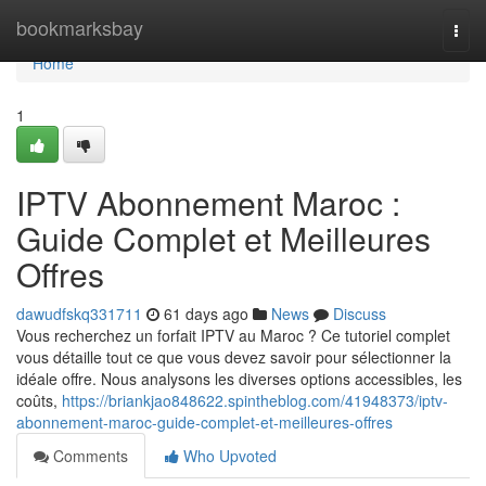
Home
bookmarksbay
Togg
navi
Home
1
IPTV Abonnement Maroc :
Guide Complet et Meilleures
Offres
dawudfskq331711
61 days ago
News
Discuss
Vous recherchez un forfait IPTV au Maroc ? Ce tutoriel complet
vous détaille tout ce que vous devez savoir pour sélectionner la
idéale offre. Nous analysons les diverses options accessibles, les
coûts,
https://briankjao848622.spintheblog.com/41948373/iptv-
abonnement-maroc-guide-complet-et-meilleures-offres
Comments
Who Upvoted