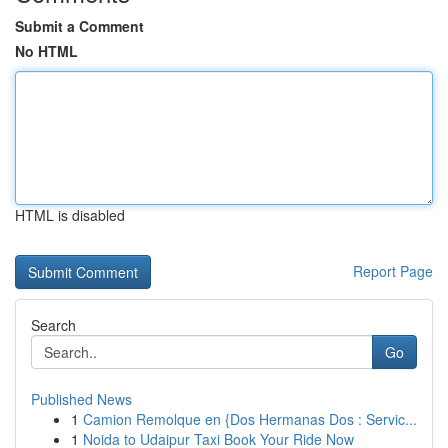
Submit a Comment
No HTML
HTML is disabled
Report Page
Search
Go
Published News
1
Camion Remolque en {Dos Hermanas Dos : Servic...
1
Noida to Udaipur Taxi Book Your Ride Now