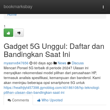
Home
bookmarksbay
Togg
navi
Home
1
Gadget 5G Unggul: Daftar dan
Bandingkan Saat Ini
myasrvx847656
60 days ago
News
Discuss
Mencari Ponsel 5G terbaik di periode 2024? Ulasan ini
menyajikan rekomendasi model pilihan dari perusahaan HP,
termasuk analisis spesifikasi, kemampuan dan banderol. Kami
akan meninjau beberapa opsi smartphone 5G untuk
https://heathjiyt457398.gynoblog.com/40186108/hp-teknologi-
pilihan-ulasan-dan-bandingkan-saat-ini
Comments
Who Upvoted