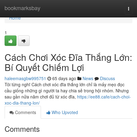
Home
bookmarksbay
Togg
navi
Home
1
Cách Chơi Xóc Đĩa Thắng Lớn:
Bí Quyết Chiếm Lợi
haleemasgbw995751
65 days ago
News
Discuss
Tôi từng nghĩ Cách chơi xóc đĩa thắng lớn chỉ là mấy mẹo đọc
cầu giống những gì người ta hay chia sẻ trong hội nhóm. Nhưng
sau gần nửa năm chơi đủ từ xóc đĩa,
https://ee88.cafe/cach-choi-
xoc-dia-thang-lon/
Comments
Who Upvoted
Comments