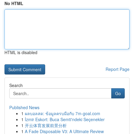
No HTML
HTML is disabled
Report Page
Search
Go
Published News
1
ผลบอลสด: ข้อมูลครบมือกับ 7m-goal.com
1
İzmir Eskort: Buca Semti'ndeki Seçenekler
1
开云体育发展前景分析
1
A Fade Disposable V3: A Ultimate Review